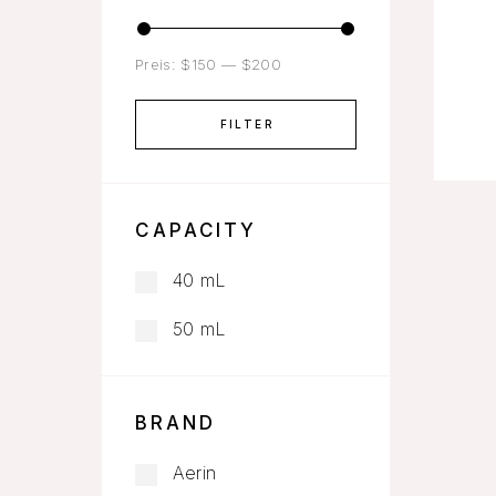
Preis:
$150
—
$200
FILTER
CAPACITY
40 mL
50 mL
BRAND
Aerin